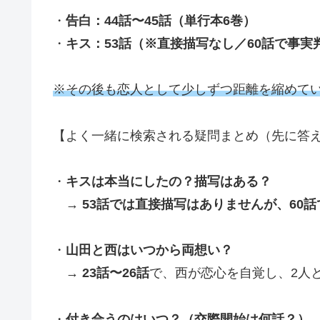
・
告白：44話〜45話（単行本6巻）
・
キス：53話（※直接描写なし／60話で事実
※その後も恋人として少しずつ距離を縮めて
【よく一緒に検索される疑問まとめ（先に答
・
キスは本当にしたの？描写はある？
→
53話では直接描写はありませんが、60
・
山田と西はいつから両想い？
→
23話〜26話
で、西が恋心を自覚し、2人
・
付き合うのはいつ？（交際開始は何話？）