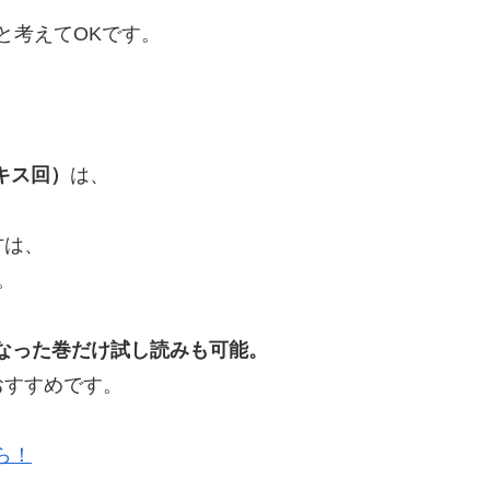
と考えてOKです。
（キス回）
は、
方は、
。
なった巻だけ試し読みも可能。
おすすめです。
ら！