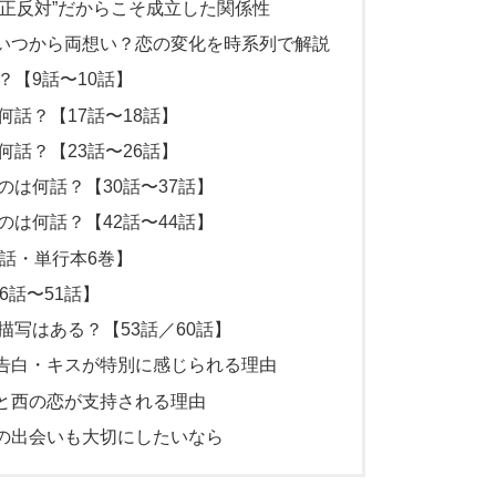
正反対”だからこそ成立した関係性
いつから両想い？恋の変化を時系列で解説
【9話〜10話】
話？【17話〜18話】
話？【23話〜26話】
は何話？【30話〜37話】
は何話？【42話〜44話】
話・単行本6巻】
6話〜51話】
写はある？【53話／60話】
告白・キスが特別に感じられる理由
と西の恋が支持される理由
の出会いも大切にしたいなら