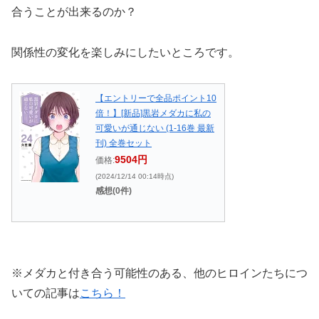
合うことが出来るのか？
関係性の変化を楽しみにしたいところです。
【エントリーで全品ポイント10
倍！】[新品]黒岩メダカに私の
可愛いが通じない (1-16巻 最新
刊) 全巻セット
9504円
価格:
(2024/12/14 00:14時点)
感想(0件)
※メダカと付き合う可能性のある、他のヒロインたちにつ
いての記事は
こちら！