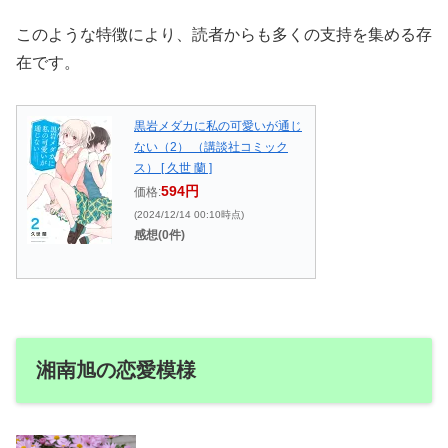
このような特徴により、読者からも多くの支持を集める存
在です。
黒岩メダカに私の可愛いが通じ
ない（2） （講談社コミック
ス） [ 久世 蘭 ]
594円
価格:
(2024/12/14 00:10時点)
感想(0件)
湘南旭の恋愛模様