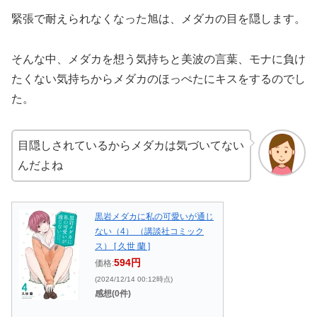
緊張で耐えられなくなった旭は、メダカの目を隠します。
そんな中、メダカを想う気持ちと美波の言葉、モナに負け
たくない気持ちからメダカのほっぺたにキスをするのでし
た。
目隠しされているからメダカは気づいてない
んだよね
黒岩メダカに私の可愛いが通じ
ない（4） （講談社コミック
ス） [ 久世 蘭 ]
594円
価格:
(2024/12/14 00:12時点)
感想(0件)