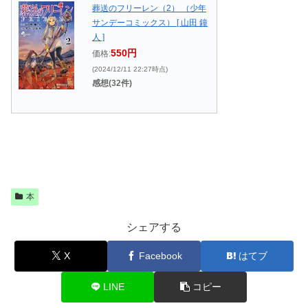
葬送のフリーレン（2） （少年
サンデーコミックス） [ 山田 鐘
人 ]
550円
価格:
(2024/12/11 22:27時点)
感想(32件)
本
シェアする
X
Facebook
はてブ
LINE
コピー