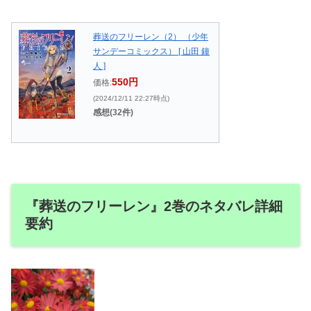
葬送のフリーレン（2） （少年
サンデーコミックス） [ 山田 鐘
人 ]
550円
価格:
(2024/12/11 22:27時点)
感想(32件)
『葬送のフリーレン』2巻のネタバレ詳細
要約