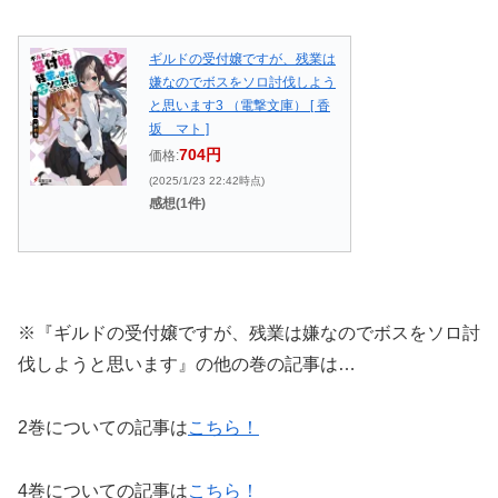
ギルドの受付嬢ですが、残業は
嫌なのでボスをソロ討伐しよう
と思います3 （電撃文庫） [ 香
坂 マト ]
704円
価格:
(2025/1/23 22:42時点)
感想(1件)
※『ギルドの受付嬢ですが、残業は嫌なのでボスをソロ討
伐しようと思います』の他の巻の記事は…
2巻についての記事は
こちら！
4巻についての記事は
こちら！