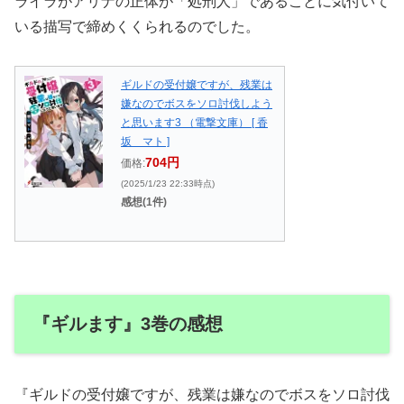
ライラがアリナの正体が「処刑人」であることに気付いて
いる描写で締めくくられるのでした。
ギルドの受付嬢ですが、残業は
嫌なのでボスをソロ討伐しよう
と思います3 （電撃文庫） [ 香
坂 マト ]
704円
価格:
(2025/1/23 22:33時点)
感想(1件)
『ギルます』3巻の感想
『ギルドの受付嬢ですが、残業は嫌なのでボスをソロ討伐