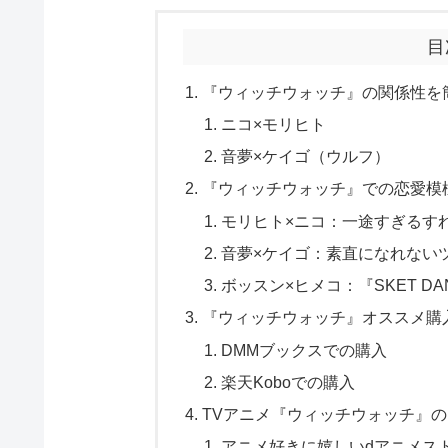
目
『ウィッチウォッチ』の関係性を
ニコ×モリヒト
音夢×ケイゴ（ウルフ）
『ウィッチウォッチ』での恋愛模
モリヒト×ニコ：一途すぎるす
音夢×ケイゴ：素直になれない
ボッスン×ヒメコ：『SKET D
『ウィッチウォッチ』オススメ購
DMMブックスでの購入
楽天Koboでの購入
TVアニメ『ウィッチウォッチ』
アニメ好きに嬉しいdアニメス