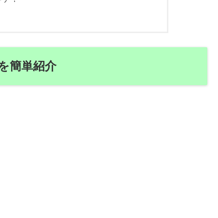
】
を簡単紹介