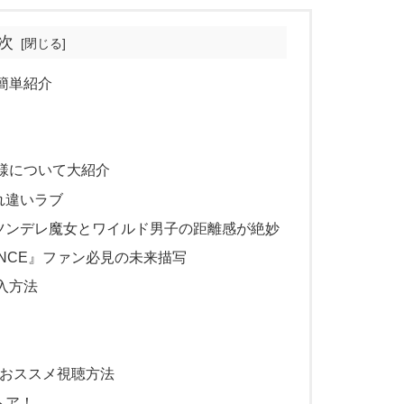
次
簡単紹介
様について大紹介
れ違いラブ
ツンデレ魔女とワイルド男子の距離感が絶妙
ANCE』ファン必見の未来描写
入方法
のおススメ視聴方法
トア！