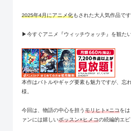
2025年4月にアニメ化
もされた大人気作品です
▶今すぐアニメ『ウィッチウォッチ』を観た
本作はバトルやギャグ要素も魅力ですが、忘
様。
今回は、物語の中心を担う
モリヒト×ニコ
をは
ァンには嬉しい
ボッスン×ヒメコ
の続編的エピ