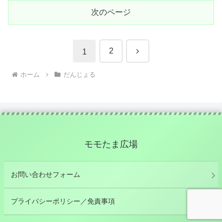
次のページ
次
2
1
へ
ホーム
だんじょる
モモたま広場
お問い合わせフォーム
プライバシーポリシー／免責事項